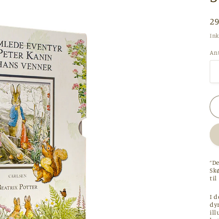
N
2
Ink
An
“D
Skø
til
I 
dy
il