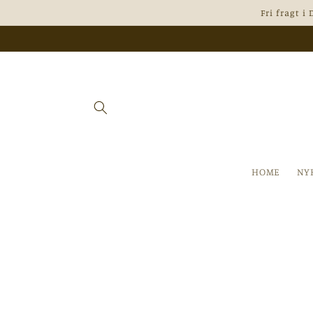
Gå til
Fri fragt i
indhold
HOME
NY
Gå til
produktoplysninger