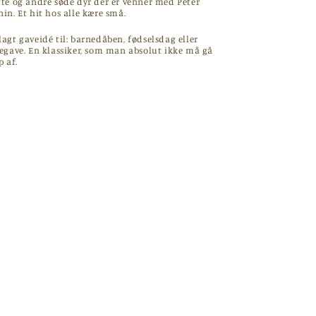
tte og andre søde dyr der er venner med Peter
in. Et hit hos alle kære små.
agt gaveidé til: barnedåben, fødselsdag eller
legave. En klassiker, som man absolut ikke må gå
p af.