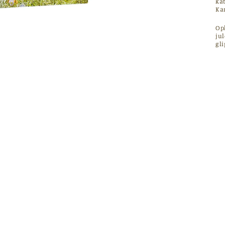
ka
Kan
Opl
ju
gli