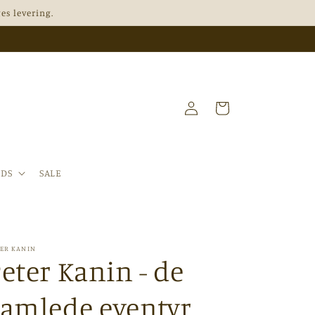
es levering.
Log
Indkøbskurv
ind
NDS
SALE
TER KANIN
eter Kanin - de
samlede eventyr