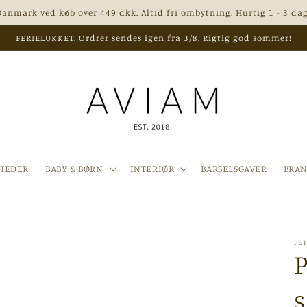
 Danmark ved køb over 449 dkk. Altid fri ombytning. Hurtig 1 - 3 dag
FERIELUKKET. Ordrer sendes igen fra 3/8. Rigtig god sommer!
HEDER
BABY & BØRN
INTERIØR
BARSELSGAVER
BRA
PE
P