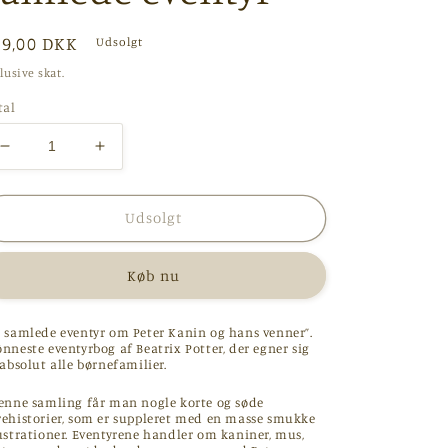
ormalpris
99,00 DKK
Udsolgt
lusive skat.
tal
Reducer
Øg
antallet
antallet
for
for
Peter
Peter
Udsolgt
Kanin
Kanin
-
-
Køb nu
de
de
samlede
samlede
eventyr
eventyr
e samlede eventyr om Peter Kanin og hans venner”.
nneste eventyrbog af Beatrix Potter, der egner sig
 absolut alle børnefamilier.
denne samling får man nogle korte og søde
rehistorier, som er suppleret med en masse smukke
lustrationer. Eventyrene handler om kaniner, mus,