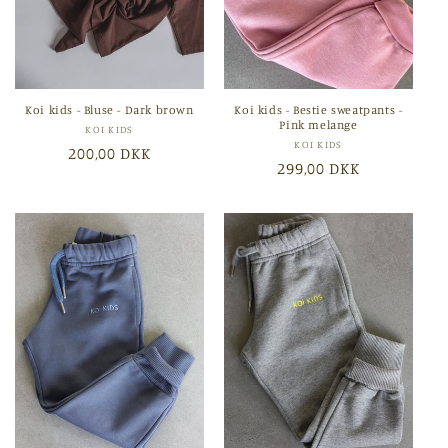
Koi kids - Bluse - Dark brown
Koi kids - Bestie sweatpants -
Pink melange
Forhandler:
KOI KIDS
Forhandler:
KOI KIDS
Normalpris
200,00 DKK
Normalpris
299,00 DKK