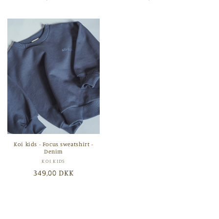
Koi kids - Focus sweatshirt -
Denim
Forhandler:
KOI KIDS
Normalpris
349,00 DKK