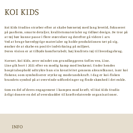
K
KOI KIDS
o
Koi Kids Studios stræber efter at skabe børnetøj med lang levetid, fokuseret
l
på pasform, smarte detaljer, kvalitetsmaterialer og tidløst design. De tror på
at tøj bør kunne passe i flere størrelser og derefter gå videre i arv.
Ved at bruge bæredygtige materialer og holde produktionen tæt på sig,
l
ønsker de at skabe en positiv indvirkning på miljøet.
Deres vision er at tilbyde komfortabelt, høj kvalitets tøj til hverdagsbrug.
e
Navnet, Koi Kids, ærer mindet om grundlæggeren Sofies ven, Line.
Line gik bort i 2021 efter en modig kamp mod leukæmi
.
Under hendes
k
hospitalsophold
udtrykte hun sin kreativitet gennem akvarelkunst, især koi
fiskene, som symboliserer styrke og modstandskraft. I dag er koi-fisken
t
brandets symbol på at overvinde udfordringer og finde skønhed i det enkle.
i
Som en del af deres engagement i kampen mod kræft, vil Koi Kids Studio
årligt donere en del af overskuddet til kræftrelaterede organisationer.
o
n
:
INFO