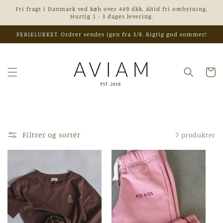
Gå til
Fri fragt i Danmark ved køb over 449 dkk. Altid fri ombytning.
indhold
Hurtig 1 - 3 dages levering.
FERIELUKKET. Ordrer sendes igen fra 3/8. Rigtig god sommer!
Indkøbsk
Filtrer og sortér
7 produkter