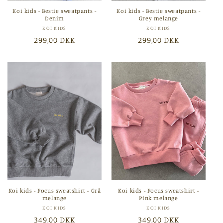
Koi kids - Bestie sweatpants -
Koi kids - Bestie sweatpants -
Denim
Grey melange
Forhandler:
Forhandler:
KOI KIDS
KOI KIDS
Normalpris
299,00 DKK
Normalpris
299,00 DKK
Koi kids - Focus sweatshirt - Grå
Koi kids - Focus sweatshirt -
melange
Pink melange
Forhandler:
Forhandler:
KOI KIDS
KOI KIDS
Normalpris
349,00 DKK
Normalpris
349,00 DKK