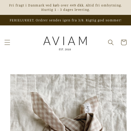
Gå til
Fri fragt i Danmark ved køb over 449 dkk. Altid fri ombytning.
indhold
Hurtig 1 - 3 dages levering.
FERIELUKKET. Ordrer sendes igen fra 3/8. Rigtig god sommer!
Indkøbsk
 til
roduktoplysninger