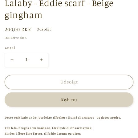
Lalaby - Eddie scarf - Beige
gingham
Normalpris
200,00 DKK
Udsolgt
Inklusive skat.
Antal
Reducer
Øg
antallet
antallet
for
for
Lalaby
Lalaby
Udsolgt
-
-
Eddie
Eddie
Køb nu
scarf
scarf
-
-
Beige
Beige
Dette tørklæde er det perfekte tilbehør til små charmører - og deres mødre.
gingham
gingham
Kan b.la. bruges som bandana, tørklæde eller savlesmæk.
Findes i flere fine farver, til både drenge og piger.