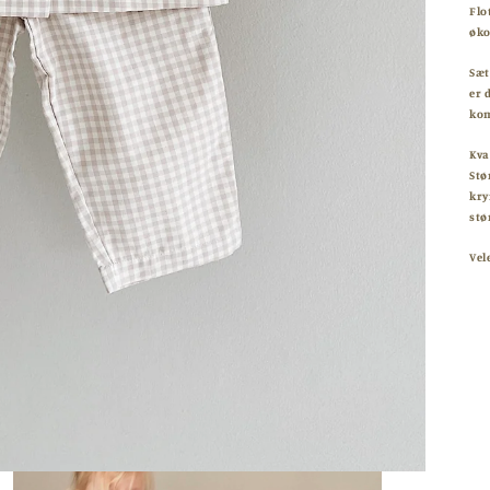
Flo
øko
Sæt
er 
kom
Kva
Stø
kry
stø
Vel