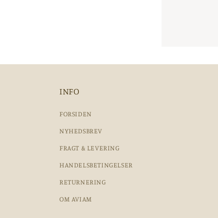
INFO
FORSIDEN
NYHEDSBREV
FRAGT & LEVERING
HANDELSBETINGELSER
RETURNERING
OM AVIAM