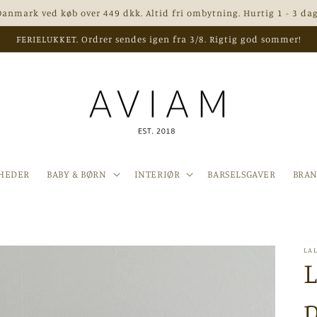
 Danmark ved køb over 449 dkk. Altid fri ombytning. Hurtig 1 - 3 dag
FERIELUKKET. Ordrer sendes igen fra 3/8. Rigtig god sommer!
HEDER
BABY & BØRN
INTERIØR
BARSELSGAVER
BRA
LA
L
p