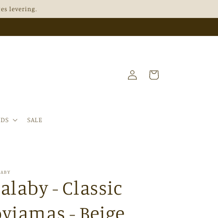
es levering.
Log
Indkøbskurv
ind
NDS
SALE
LABY
alaby - Classic
yjamas - Beige