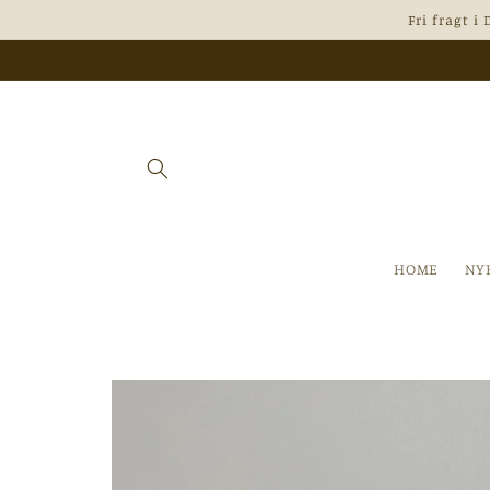
Gå til
Fri fragt i
indhold
HOME
NY
Gå til
produktoplysninger