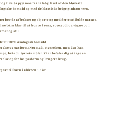
Beige
Beige
t og tidsløs pyjamas fra Lalaby, lavet af den blødeste
logiske bomuld og med de klassiske beige ginham tern.
tet består af bukser og skjorte og med dette stilfulde natsæt,
dine børn klar til at hoppe i seng, sove godt og vågne op i
fort og stil.
litet: 100% økologisk bomuld
rrelse og pasform: Normal i størrelsen, men den kan
mpe, hvis du tørretumbler. Vi anbefaler dig at tage en
rrelse op for løs pasform og længere brug.
egnet til børn i alderen 1-8 år.