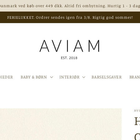
 Danmark ved køb over 449 dkk. Altid fri ombytning. Hurtig 1 - 3 dag
FERIELUKKET. Ordrer sendes igen fra 3/8. Rigtig god sommer!
HEDER
BABY & BØRN
INTERIØR
BARSELSGAVER
BRA
HV
H