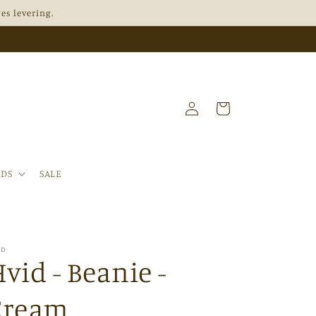
es levering.
Log
Indkøbskurv
ind
NDS
SALE
ID
vid - Beanie -
Cream