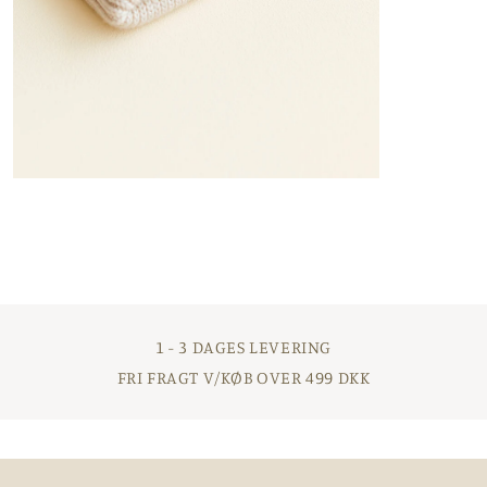
Åbn
mediet
3
i
modus
1 - 3 DAGES LEVERING
FRI FRAGT V/KØB OVER 499 DKK