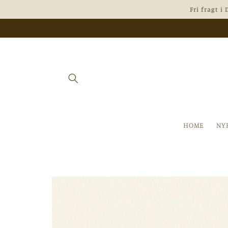
Gå til
Fri fragt i
indhold
HOME
NY
Gå til
produktoplysninger