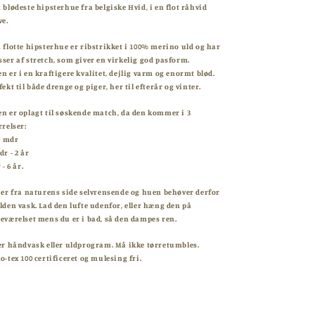
 blødeste hipsterhue fra belgiske Hvid, i en flot råhvid
ve.
 flotte hipsterhue er ribstrikket i 100% merino uld og har
ser af stretch, som giver en virkelig god pasform.
n er i en kraftigere kvalitet, dejlig varm og enormt blød.
fekt til både drenge og piger, her til efterår og vinter.
n er oplagt til søskende match, da den kommer i 3
rrelser:
 6 mdr
dr - 2 år
 - 6 år.
 er fra naturens side selvrensende og huen
behøver derfor
lden vask. Lad den lufte udenfor, eller hæng den på
eværelset mens du er i bad, så den dampes ren.
er håndvask eller uldprogram. Må ikke tørretumbles.
o-tex 100 certificeret og mulesing fri.