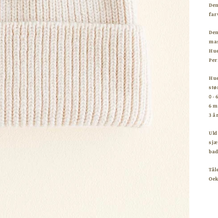
Den
far
Den
mas
Hue
Per
Hue
stø
0 -
6 m
3 år
Uld
sjæ
bad
Tål
Oek