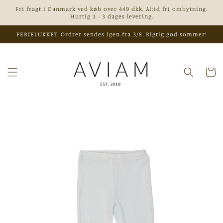
Gå til
Fri fragt i Danmark ved køb over 449 dkk. Altid fri ombytning.
indhold
Hurtig 1 - 3 dages levering.
FERIELUKKET. Ordrer sendes igen fra 3/8. Rigtig god sommer!
Indkøbsk
 til
roduktoplysninger