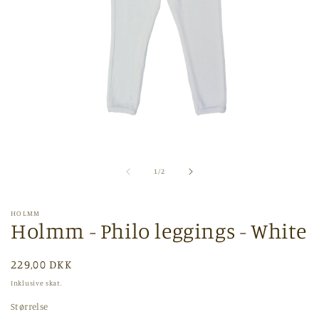
Åbn
mediet
1
af
1
/
2
i
modus
HOLMM
Holmm - Philo leggings - White
Normalpris
229,00 DKK
Inklusive skat.
Størrelse