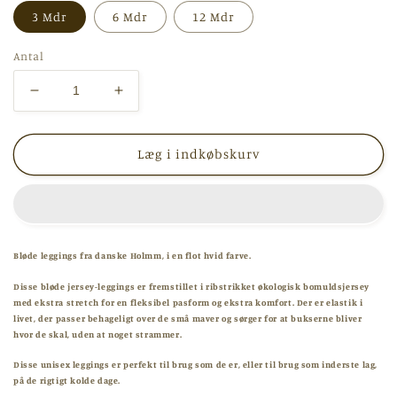
3 Mdr
6 Mdr
12 Mdr
Antal
Reducer
Øg
antallet
antallet
for
for
Holmm
Holmm
Læg i indkøbskurv
-
-
Philo
Philo
leggings
leggings
-
-
White
White
Bløde leggings fra danske Holmm, i en flot hvid farve.
Disse bløde jersey-leggings er fremstillet i ribstrikket økologisk bomuldsjersey
med ekstra stretch for en fleksibel pasform og ekstra komfort. Der er elastik i
livet, der passer behageligt over de små maver og sørger for at bukserne bliver
hvor de skal, uden at noget strammer.
Disse unisex leggings er perfekt til brug som de er, eller til brug som inderste lag,
på de rigtigt kolde dage.