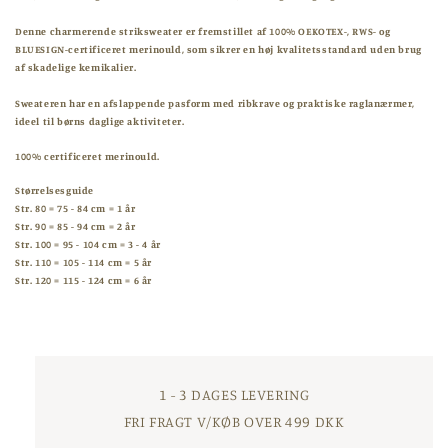
melange
melange
Denne charmerende striksweater er fremstillet af 100% OEKOTEX-, RWS- og
BLUESIGN-certificeret merinould, som sikrer en høj kvalitetsstandard uden brug
af skadelige kemikalier.
Sweateren har en afslappende pasform med ribkrave og praktiske raglanærmer,
ideel til børns daglige aktiviteter.
100% certificeret merinould.
Størrelsesguide
Str. 80 = 75 - 84 cm = 1 år
Str. 90 = 85 - 94 cm = 2 år
Str. 100 = 95 - 104 cm = 3 - 4 år
Str. 110 = 105 - 114 cm = 5 år
Str. 120 = 115 - 124 cm = 6 år
1 - 3 DAGES LEVERING
FRI FRAGT V/KØB OVER 499 DKK