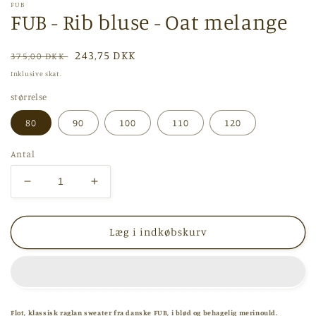
i
FUB
FUB - Rib bluse - Oat melange
modus
Normalpris
Udsalgspris
243,75 DKK
375,00 DKK
Inklusive skat.
størrelse
80
90
100
110
120
Antal
Reducer
Øg
antallet
antallet
for
for
FUB
FUB
Læg i indkøbskurv
-
-
Rib
Rib
bluse
bluse
-
-
Oat
Oat
Flot, klassisk raglan sweater fra danske FUB, i blød og behagelig merinould.