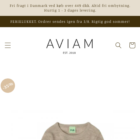
Gå til
Fri fragt i Danmark ved køb over 449 dkk. Altid fri ombytning.
indhold
Hurtig 1 - 3 dages levering.
FERIELUKKET. Ordrer sendes igen fra 3/8. Rigtig god sommer!
Indkøbsk
 til
35%
roduktoplysninger