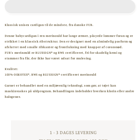
Baby
Baby
rib
rib
cardigan
cardigan
-
-
Klassisk unisex cardigan til de mindste, fra danske FUB.
Baby
Baby
blue
blue
Denne babycardigan i ren merinould har lange ærmer, påsyede lommer foran og er
strikket i en klassisk ribstruktur. Den er designet med en almindelig pasform og
afsluttet med smalle ribkanter og frontlukning med knapper af corozonød.
FUB's merinould er BLUESIGN® og RWS certificeret, fri for skadelig kemi og
stammer fra får, der ikke har været udsat for mulesing.
Kvalitet:
100% OEKOTEX®, RWS og BLUESIGN® certificeret merinould
Garnet er behandlet med en miljøvenlig teknologi, som gør, at tøjet kan
maskinvaskes på uldprogram. Behandlingen indeholder hverken klorin eller andre
halogener.
1 - 3 DAGES LEVERING