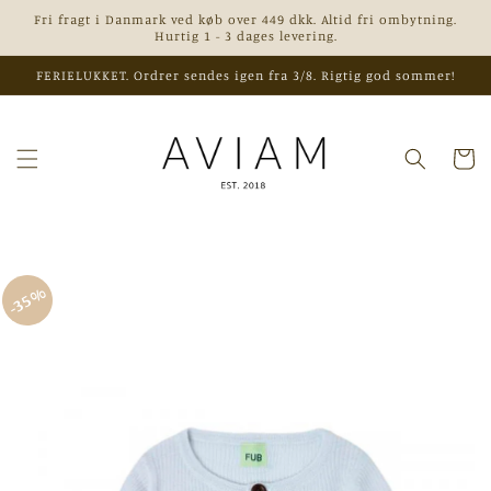
Gå til
Fri fragt i Danmark ved køb over 449 dkk. Altid fri ombytning.
indhold
Hurtig 1 - 3 dages levering.
FERIELUKKET. Ordrer sendes igen fra 3/8. Rigtig god sommer!
Indkøbsk
 til
35%
roduktoplysninger