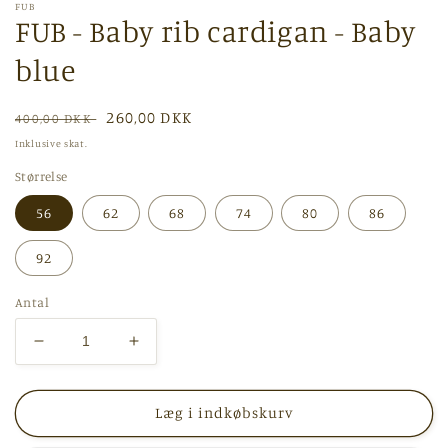
i
FUB
FUB - Baby rib cardigan - Baby
modus
blue
Normalpris
Udsalgspris
260,00 DKK
400,00 DKK
Inklusive skat.
Størrelse
56
62
68
74
80
86
92
Antal
Reducer
Øg
antallet
antallet
for
for
FUB
FUB
Læg i indkøbskurv
-
-