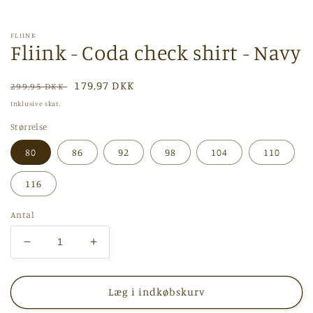
i
modus
FLIINK
Fliink - Coda check shirt - Navy
Normalpris
Udsalgspris
179,97 DKK
299,95 DKK
Inklusive skat.
Størrelse
80
86
92
98
104
110
116
Antal
Reducer
Øg
antallet
antallet
for
for
Fliink
Fliink
Læg i indkøbskurv
-
-