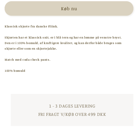
Coda
Coda
Køb nu
check
check
shirt
shirt
-
-
Klassisk skjorte fra danske Fliink.
Navy
Navy
Skjorten har et klassisk snit, er i blå tern og har en lomme på venstre bryst.
Den er i 100% bomuld, af kraftigere kvalitet, og kan derfor både bruges som
skjorte eller som en skjortejakke.
Match med coda check pants.
100% bomuld
1 - 3 DAGES LEVERING
FRI FRAGT V/KØB OVER 499 DKK