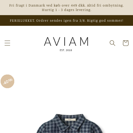
Gå til
Fri fragt i Danmark ved køb over 449 dkk. Altid fri ombytning.
indhold
Hurtig 1 - 3 dages levering.
FERIELUKKET. Ordrer sendes igen fra 3/8. Rigtig god sommer!
Indkøbsk
 til
40%
40%
40%
roduktoplysninger