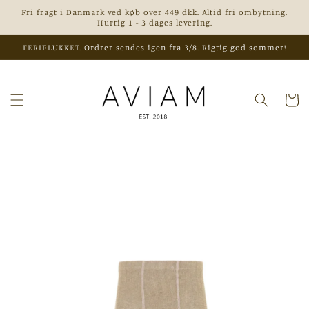
Gå til
Fri fragt i Danmark ved køb over 449 dkk. Altid fri ombytning.
indhold
Hurtig 1 - 3 dages levering.
FERIELUKKET. Ordrer sendes igen fra 3/8. Rigtig god sommer!
Indkøbsk
 til
roduktoplysninger