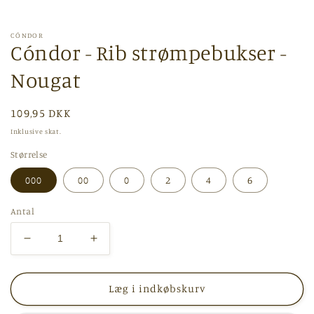
i
modus
CÓNDOR
Cóndor - Rib strømpebukser -
Nougat
Normalpris
109,95 DKK
Inklusive skat.
Størrelse
000
00
0
2
4
6
Antal
Reducer
Øg
antallet
antallet
for
for
Cóndor
Cóndor
Læg i indkøbskurv
-
-