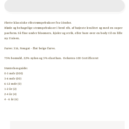
Rib
Rib
strømpebukser
strømpebukser
-
-
Nougat
Nougat
Flotte klassiske ribstrømpebukser fra Cóndor.
Bløde og behagelige strømpebukser i bred rib, af højeste kvalitet og med en super
pasform. Så fine under bloomers, kjoler og strik, eller bare over en body til en lille
ny. Unisex.
Farve: 316, Nougat - flot beige farve.
75% bomuld, 22% nylon og 3% elasthan. Oekotex-100 Certificeret
Størrelsesguide:
0-3 mdr (000)
3-6 mdr (00)
6-12 mdr (0)
1-2 år (2)
2-4 år (4)
4 - 6 år (6)